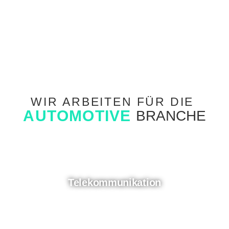
WIR
ARBEITEN
FÜR
DIE
A
U
T
O
M
O
T
I
V
E
BRANCHE
Telekommunikation