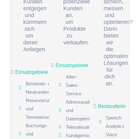
Kunden
potenzielle
sichern,
entgegen
Kunden
messen
und
an,
und
kümmern
um
optimieren?
sich
Produkte
Dann
um
zu
bieten
deren
verkaufen.
wir
Anliegen.
die
optimalen
Lösungen
Einsatzgebiete
für
Einsatzgebiete
dich
After-
an.
Bestands- und
Sales-
Neukundenbetreuung
Service
Reservierungen
Adressqualifizierung
Bestandteile
und
und
Terminierungen
Speech
Datenoptimierung
Buchungs-
Analytics
Telesalesaktionen
und
Voice
Kündigerrückgewinnung