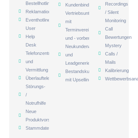
Bestellhotline
Recordings
Kundenbindungsservice
Reklamationshotline
/ Silent
Vertriebsunterstützung
Eventhotline
Monitoring
mit
User
Call
Terminvereinbarung
Help
Bewertungen
und - vorbereitung
Desk
Mystery
Neukundenakquise
Telefonzentrale
Calls /
und
und
Mails
Leadgenerierung
Vermittlung
Kalibrierung
Bestandskundenbetreuung
Überlauftelefonie
Wettbewerbsana
mit Upselling Gesprächen
Störungs-
/
Notrufhilfe
Neue
Produktvorstellungen
Stammdatenpflege