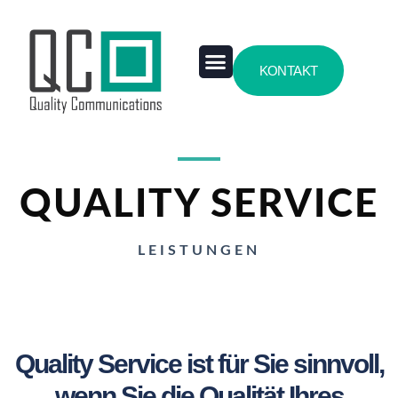
KONTAKT
Case Studies
Über Uns
QUALITY SERVICE
LEISTUNGEN
Quality Service ist für Sie sinnvoll,
wenn Sie die Qualität Ihres